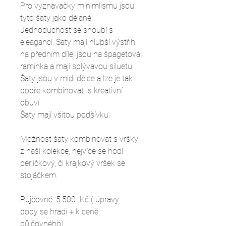
Pro vyznavačky minimlismu jsou
tyto šaty jako dělané.
Jednoduchost se snoubí s
eleagancí. Šaty mají hlubší výstřih
na předním díle, jsou na špagetová
ramínka a mají splývavou siluetu.
Šaty jsou v midi délce a lze je tak
dobře kombinovat s kreativní
obuví.
Šaty mají všitou podšívku.
Možnost šaty kombinovat s vršky
z naší kolekce, nejvíce se hodí
perličkový, či krajkový vršek se
stojáčkem.
Půjčovné: 5.500 Kč ( úpravy
body se hradí + k ceně
půjčovného)