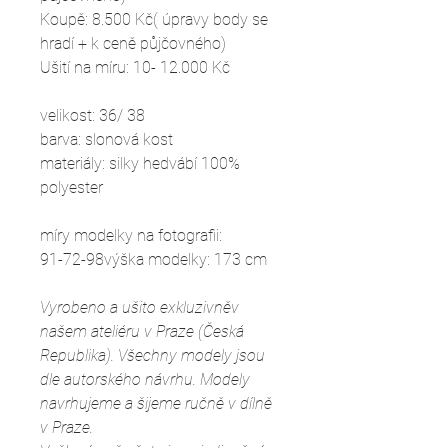
Koupě: 8.500 Kč( úpravy body se
hradí + k ceně půjčovného)
Ušití na míru: 10- 12.000 Kč
velikost: 36/ 38
barva: slonová kost
materiály: silky hedvábí 100%
polyester
míry modelky na fotografii:
91-72-98výška modelky: 173 cm
Vyrobeno a ušito exkluzivněv
našem ateliéru v Praze (Česká
Republika). Všechny modely jsou
dle autorského návrhu. Modely
navrhujeme a šijeme ručně v dílně
v Praze.