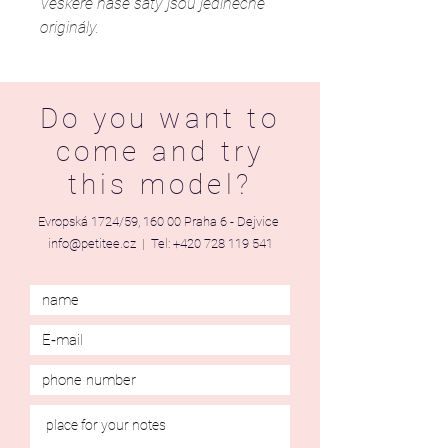
Veškeré naše šaty jsou jedinečné
originály.
Do you want to
come and try
this model?
Evropská 1724/59, 160 00 Praha 6 - Dejvice
info@petitee.cz
| Tel:
+420 728 119 541