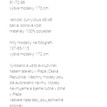
91-72-98
výška modelky: 173 cm
velikost: curvy/plus 46/48
barva: slonová kost
materiály: 100% polyester
míry modelky na fotografii:
107-85-115
výška modelky: 172 cm
Vyrobeno a ušito exkluzivněv
našem ateliéru v Praze (Česká
Republika). Všechny modely jsou
dle autorského návrhu. Modely
navrhujeme a šijeme ručně v dílně
v Praze.
Veškeré naše šaty jsou jedinečné
originály.