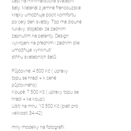
část na minimalistické svatební
šaty. Materiál z jemné francouzské
krajky umožňuje pocit komfortu
po celý den svatby. Top má dlouhé
rukávy, stojáček ze zadním
zapnutím na patenty. Design
vykrojení na předním i zadním díle
umožňuje vyniknutí
střihu svatebních šatů.
Půjčovné: 4.500 Kč ( úpravy
topu se hradí + k ceně
půjčovného)
Koupě: 7.500 Kč ( úpravy topu se
hradí + ke koupi)
Ušití na míru: 10.500 Kč (platí pro
velikosti 34-42)
míry modelky na fotografii: