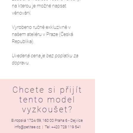
na kterou je možné napsat
věnování.
Vyrobeno ručně exkluzivně v
našem ateliéru v Praze (Česká
Republika).
Uvedená cena je bez poplatku za
dopravu.
Chcete si přijít
tento model
vyzkoušet?
Evropská 1724/59, 160 00 Praha 6 - Dejvice
info@petitee.cz
| Tel:
+420 728 119 541