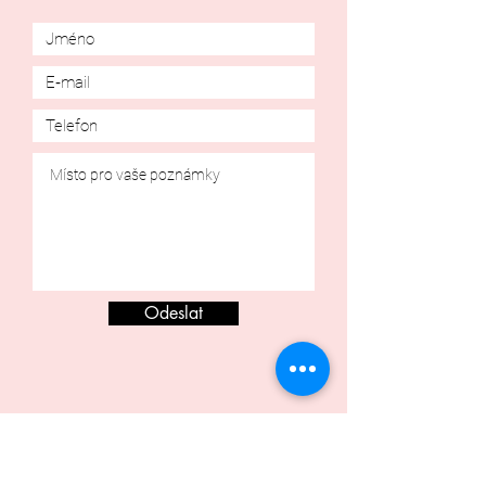
Odeslat
Schůzka za účelem zkoušení šatů nebo šití na
zakázku je zpoplatněna částkou 500 Kč (platí se
hotově při zkoušce).