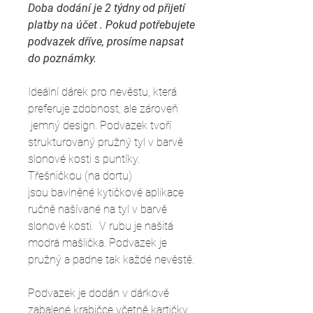
Doba dodání je 2 týdny od přijetí
platby na účet . Pokud potřebujete
podvazek dříve, prosíme napsat
do poznámky.
Ideální dárek pro nevěstu, která
preferuje zdobnost, ale zároveň
jemný design. Podvazek tvoří
strukturovaný pružný tyl v barvě
slonové kosti s puntíky.
Třešničkou (na dortu)
jsou bavlněné kytičkové aplikace
ručně našívané na tyl v barvě
slonové kosti. V rubu je našitá
modrá mašlička. Podvazek je
pružný a padne tak každé nevěstě.
Podvazek je dodán v dárkově
zabalené krabičce včetně kartičky,