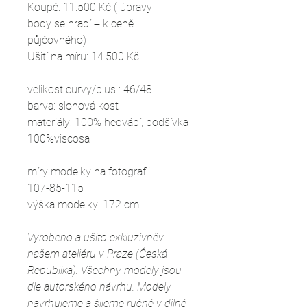
Koupě: 11.500 Kč ( úpravy
body se hradí + k ceně
půjčovného)
Ušití na míru: 14.500 Kč
velikost curvy/plus : 46/48
barva: slonová kost
materiály: 100% hedvábí, podšívka
100%viscosa
míry modelky na fotografii:
107-85-115
výška modelky: 172 cm
Vyrobeno a ušito exkluzivněv
našem ateliéru v Praze (Česká
Republika). Všechny modely jsou
dle autorského návrhu. Modely
navrhujeme a šijeme ručně v dílně