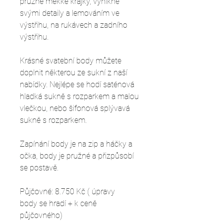
pružné měkké krajky, vynikne
svými detaily a lemováním ve
výstřihu, na rukávech a zadního
výstřihu.
Krásné svatební body můžete
doplnit některou ze sukní z naší
nabídky. Nejlépe se hodí saténová
hladká sukně s rozparkem a malou
vlečkou, nebo šifonová splývavá
sukně s rozparkem.
Zapínání body je na zip a háčky a
očka, body je pružné a přizpůsobí
se postavě.
Půjčovné: 8.750 Kč ( úpravy
body se hradí + k ceně
půjčovného)