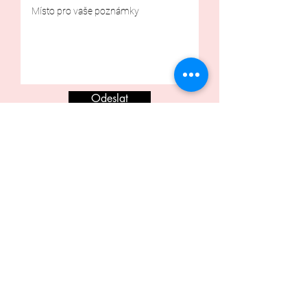
Odeslat
Schůzka za účelem zkoušení šatů nebo šití na
zakázku je zpoplatněna částkou 500 Kč (platí se
hotově při zkoušce).
V případě, že si šaty zapůjčíte nebo objednáte, tak
vám tato částka bude odečtena z celkové cena.
E-shop
Půjčovna