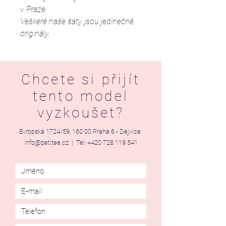
v Praze.
Veškeré naše šaty jsou jedinečné
originály.
Chcete si přijít
tento model
vyzkoušet?
Evropská 1724/59, 160 00 Praha 6 - Dejvice
info@petitee.cz
| Tel:
+420 728 119 541