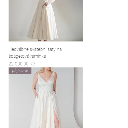
Hedvábné svatební šaty na
špagetová ramínka
Cena
22 000,00 Kč
půjčovné