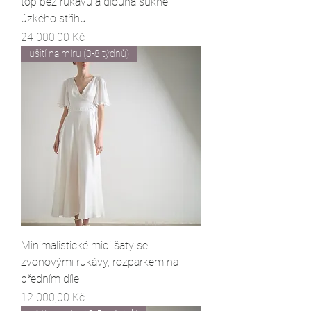
top bez rukávů a dlouhá sukně
úzkého střihu
Cena
24 000,00 Kč
ušití na míru (3-8 týdnů)
Minimalistické midi šaty se
zvonovými rukávy, rozparkem na
předním díle
Cena
12 000,00 Kč