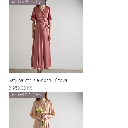
dodání 2-3 týdny
Šaty na letní slavnosti/ růžová
Cena
3 950,00 Kč
dodání 2-3 týdny