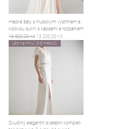
Hladké šaty s hlubokým výstřihem a
kolovou sukní s kapsami a rozparkem
Běžná cena
Zvýhodněná cena
16 500,00 Kč
13 200,00 Kč
ušití na míru ( 3-5 měsíců)
Dvudílný elegantní svatební komplet-