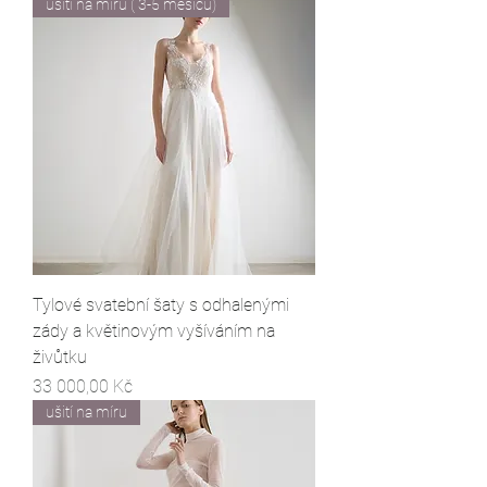
ušití na míru ( 3-5 měsíců)
Tylové svatební šaty s odhalenými
zády a květinovým vyšíváním na
živůtku
Cena
33 000,00 Kč
ušití na míru