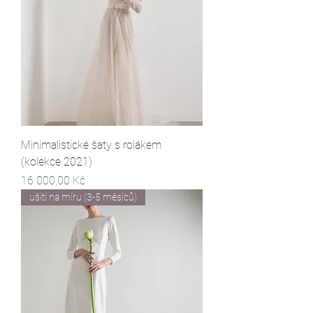
Minimalistické šaty s rolákem
(kolekce 2021)
Cena
16 000,00 Kč
ušití na míru (3-5 měsíců)