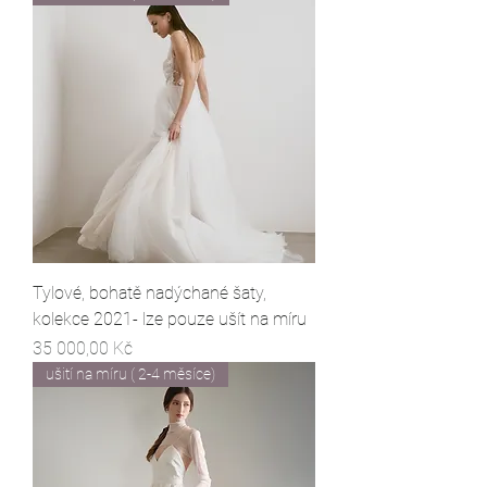
Tylové, bohatě nadýchané šaty,
kolekce 2021- lze pouze ušít na míru
Cena
35 000,00 Kč
ušití na míru ( 2-4 měsíce)