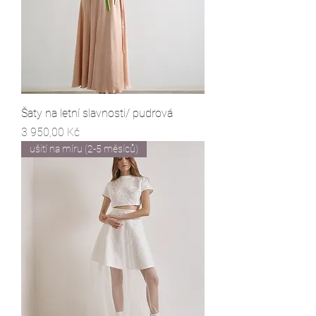
Šaty na letní slavnosti/ pudrová
Cena
3 950,00 Kč
ušití na míru (2-5 měsíců)