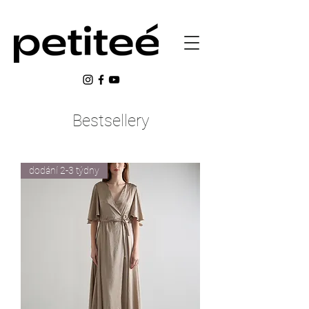
Bestsellery
dodání 2-3 týdny