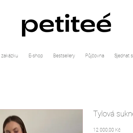
 zakázku
E-shop
Bestsellery
Půjčovna
Sjednat 
Tylová sukn
Cena
12 000,00 Kč