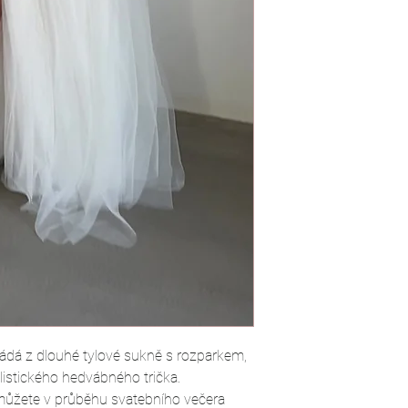
ládá z dlouhé tylové sukně s rozparkem,
listického hedvábného trička.
i můžete v průběhu svatebního večera