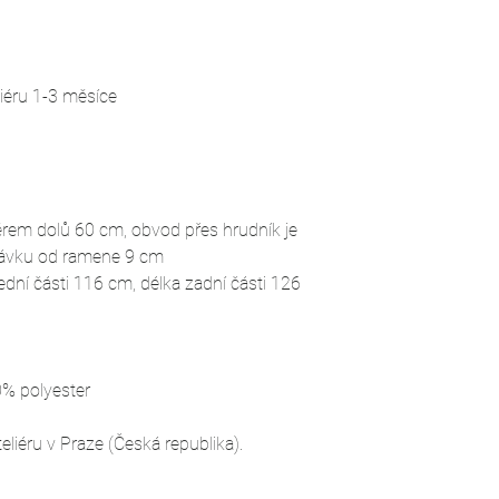
liéru 1-3 měsíce
:
ěrem dolů 60 cm, obvod přes hrudník je
kávku od ramene 9 cm
řední části 116 cm, délka zadní části 126
0% polyester
liéru v Praze (Česká republika).