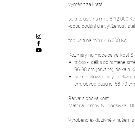
vyměnit za kratší.
sukně: ušití na míru 8-12.000 Kč
-doba dodání dle vytíženosti ate
top ušití na míru: 4-6.000 Kč
Rozměry na modelce velikost S 
tričko - délka od ramene sm
96-98 cm (pružné), délka ru
sukně tylová s cípy - délka p
cm, obvod pasu je 68-70 cm
Barva: slonová kost
Materiál: jemný tyl, podšívka 10
Vyrobeno exkluzivně v našem ate