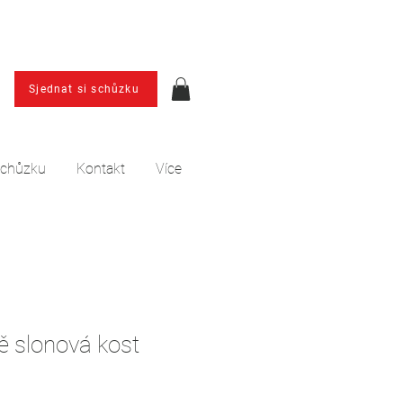
Sjednat si schůzku
schůzku
Kontakt
Více
ě slonová kost