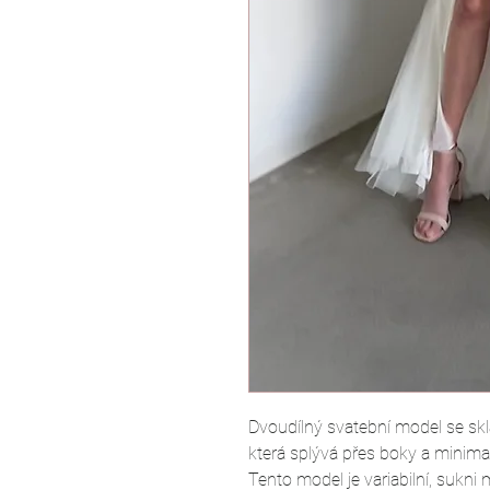
Dvoudílný svatební model se sk
která splývá přes boky a minima
Tento model je variabilní, sukn