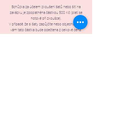
Schůzka za účelem zkoušení šatů nebo šití na
zakázku je zpoplatněna částkou 500 Kč (platí se
hotově při zkoušce).
V případě, že si šaty zapůjčíte nebo objednáte, tak
vám tato částka bude odečtena z celkové cena.
E-shop
Půjčovna
Na zakázku
Kolekce
Sjednat si schůzku
Příběh značky Petiteé
Blog
Obchodní podmínky
info@petitee.cz
Evropská 1723/61