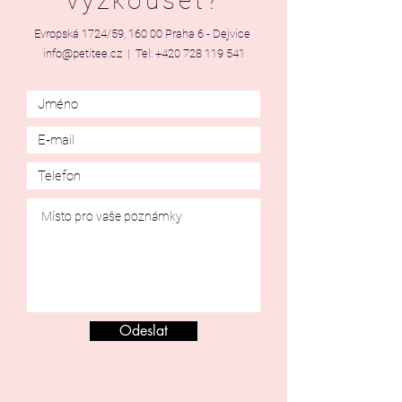
vyzkoušet?
Evropská 1724/59, 160 00 Praha 6 - Dejvice
info@petitee.cz
| Tel:
+420 728 119 541
Odeslat