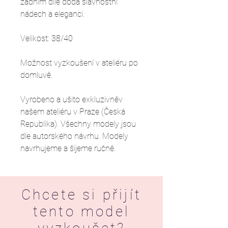
zadním díle dodá slavnostní
nádech a eleganci.
Velikost: 38/40
Možnost vyzkoušení v ateliéru po
domluvě.
Vyrobeno a ušito exkluzivněv
našem ateliéru v Praze (Česká
Republika). Všechny modely jsou
dle autorského návrhu. Modely
navrhujeme a šijeme ručně.
Chcete si přijít
tento model