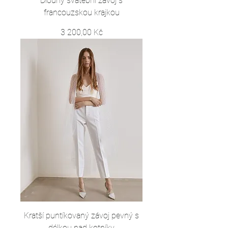
Dlouhý svatební závoj s
francouzskou krajkou
Cena
3 200,00 Kč
Kratší puntíkovaný závoj pevný s
délkou nad kotníky