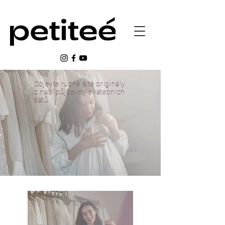
Objevte ručně šité originály
z naší půjčovny svatebních
šatů