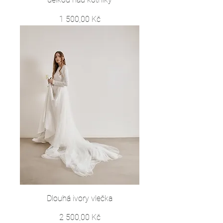
Cena
1 500,00 Kč
Dlouhá ivory vlečka
Cena
2 500,00 Kč