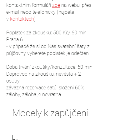
kontaktním formuláři
zde
na webu, přes
e-mail nebo telefonicky (najdete
v
kontaktech
).
Poplatek za zkoušku: 500 Kč/ 60 min,
Praha 6
- v případě že si od Nás svatební šaty z
půjčovny vyberete poplatek je odečten
Doba trvání zkoušky/konzultace: 60 min
Doprovod na zkoušku: nevěsta + 2
osoby
závazná rezervace šatů: složení 60%
zálohy, záloha je nevratná
Modely k zapůjčení