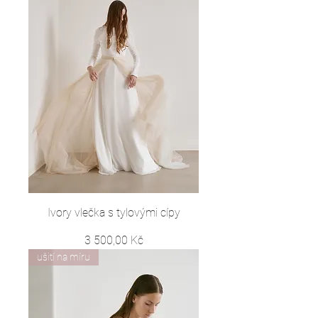
Ivory vlečka s tylovými cípy
Cena
3 500,00 Kč
ušití na míru