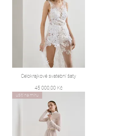
Celokrajkové svatební šaty
Cena
45 000,00 Kč
ušití na míru