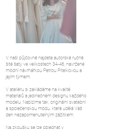
V naší půjčovně najdete autorské ručně
šité šaty ve velikostech 34-46, navržené
módní návrhářkou Petrou Pitelkovou a
jejím týmem.
V ateliéru si zakládáme na kvalitě
materiálů a jedinečném designu každého
modelu. Nabízíme tak, originální svatební
a společenskou módu, která udělá Váš
den nezapomenutelným zážitkem.
Na zkoušku se lze objednat v