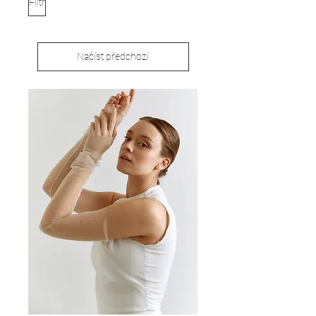
Filtr
Načíst předchozí