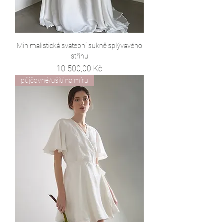
Minimalistická svatební sukně splývavého
střihu
Cena
10 500,00 Kč
půjčovné/ušití na míru