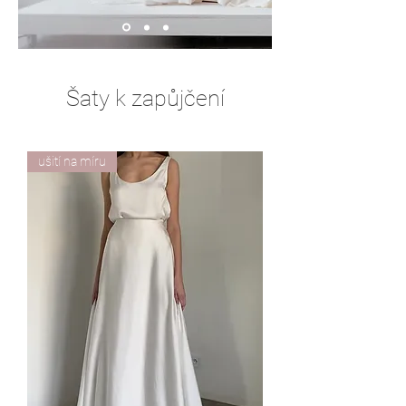
Šaty k zapůjčení
ušití na míru