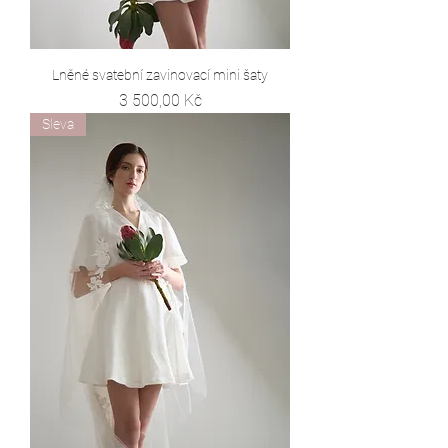
Lněné svatební zavinovací mini šaty
Cena
3 500,00 Kč
Sleva