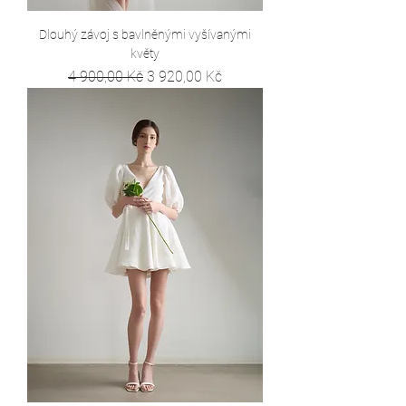
Dlouhý závoj s bavlněnými vyšívanými
květy
Běžná cena
Zvýhodněná cena
4 900,00 Kč
3 920,00 Kč