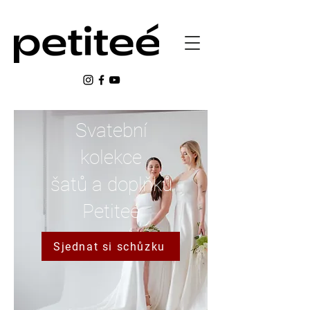
Svatební
kolekce
šatů a doplňků
Petiteé
Sjednat si schůzku