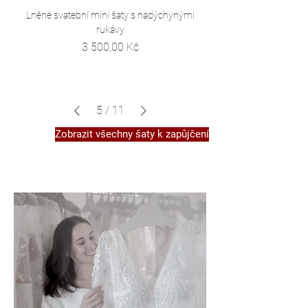
Lněné svatební mini šaty s nadýchynými
rukávy
Cena
3 500,00 Kč
5
/
11
Zobrazit všechny šaty k zapůjčení