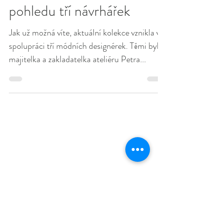
Nová kolekce Petiteé z
pohledu tří návrhářek
Jak už možná víte, aktuální kolekce vznikla ve
spolupráci tří módních designérek. Těmi byly
majitelka a zakladatelka ateliéru Petra...