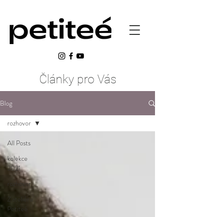
​Články pro Vás
Blog
rozhovor
All Posts
kolekce
2021
rozhovor
Z ateliéru
Petiteé